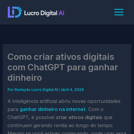
Ir
para
o
conteúdo
Como criar ativos digitais
com ChatGPT para ganhar
dinheiro
Por
Redação Lucro Digital AI
/
abril 4, 2026
A inteligência artificial abriu novas oportunidades
para
ganhar dinheiro na internet
.
Com o
ChatGPT, é possível
criar ativos digitais
que
continuam gerando renda ao longo do tempo.
Mesmo se você estiver começando, pode usar essa