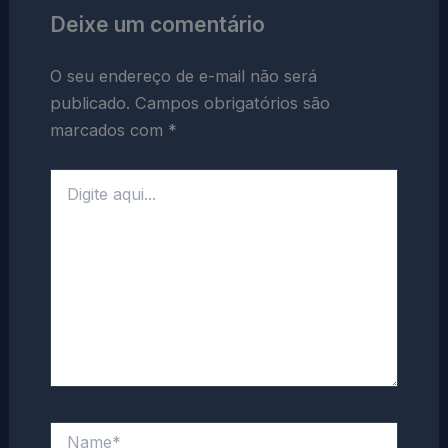
Deixe um comentário
O seu endereço de e-mail não será
publicado.
Campos obrigatórios são
marcados com
*
Digite
aqui...
Name*