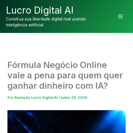
Ir
Lucro Digital AI
para
o
Construa sua liberdade digital real usando
inteligência artificial
conteúdo
Fórmula Negócio Online
vale a pena para quem quer
ganhar dinheiro com IA?
Por
Redação Lucro Digital AI
/
junho 26, 2026